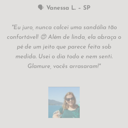
🗣️
🗣️
Vanessa L. – SP
Thaís B. – GO
"Recebi meu pedido com anel + calçado e
"Eu juro, nunca calcei uma sandália tão
confortável! 😍 Além de linda, ela abraça o
tô encantada! 💖 O anel brilha muito,
parece joia cara. E a sandália é leve, firme
pé de um jeito que parece feita sob
no pé e estilosa. Glamure tá de parabéns
medida. Usei o dia todo e nem senti.
pelo cuidado e pelo bom gosto!"
Glamure, vocês arrasaram!"